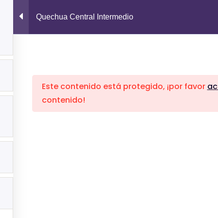
Quechua Central Intermedio
INICIO
CURSOS
NOSOTROS
BENEFICIOS
Este contenido está protegido, ¡por favor
ac
Nuestra Empresa
C
contenido!
Inicio
Cursos
Nosotros
Beneficios