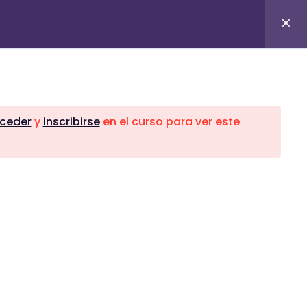
Aula Virtual
ceder
y
inscribirse
en el curso para ver este
ontáctanos
ÁREA COMERCIAL
934 665 774
comercial01.capsur@gmail.com
Lunes a Viernes: 9:00 AM – 6:00 PM
ATENCIÓN AL CLIENTE