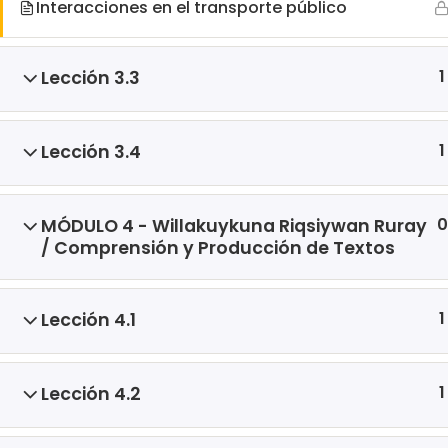
Interacciones en el transporte público
1
Lección 3.3
1
Lección 3.4
0
MÓDULO 4 - Willakuykuna Riqsiywan Ruray
© 2026 Next Online. Todos los derechos reservados.
/ Comprensión y Producción de Textos
1
Lección 4.1
1
Lección 4.2