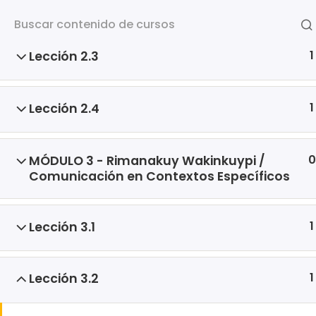
1
Lección 2.2
1
Lección 2.3
Inicio
Tienda
1
Lección 2.4
Next Online
0
MÓDULO 3 - Rimanakuy Wakinkuypi /
Comunicación en Contextos Específicos
Next Online está cimentada sobre
valores éticos, calidad y
profesionalismo, dedicada a brindar
1
Lección 3.1
una educación online de excelencia.
1
Lección 3.2